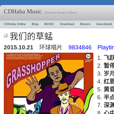
CDHaha Music
Touch the Sound of Silence
CDHaha Online
Blog
MUSIC
Download
Movies
Guestbook
我们的草蜢
2015.10.21
环球唱片
9834846 Playti
飞
暂
岁
红
黄
半
深
心