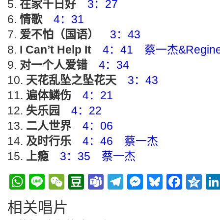
在家千日好
3：27
情歌
4：31
爱不怕（国语）
3：43
I Can’t Help It
4：41 蔡一杰&Regin
对一个人爱错
4：34
天花乱坠之坠花天
3：43
遍体鳞伤
4：21
失乐园
4：22
二人世界
4：06
及时行乐
4：46 蔡一杰
上瘾
3：35 蔡一杰
WhatsApp
Line
WeChat
Douban
Teams
Telegram
Messenge
Bluesky
Face
Q
相关唱片