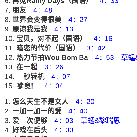
再见Rainy Days（国语）
4：33
朋友
4：48
世界会变得很美
4：27
原谅我是我
4：13
宝贝，对不起（国语）
4：16
暗恋的代价（国语）
3：42
热力节拍Wou Bom Ba
4：53 草
在一起
3：26
一秒转机
4：07
嗲噢！
4：04
怎么天生不是女人
4：20
一加一加一的爱
4：40
爱一次便够
4：03 草蜢&黎瑞恩
好戏在后头
4：00