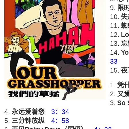
限
失
蜘
Lo
忘
Yo
33
夜
凭
又
So 
永远爱着您
3：34
三分钟放纵
4：58