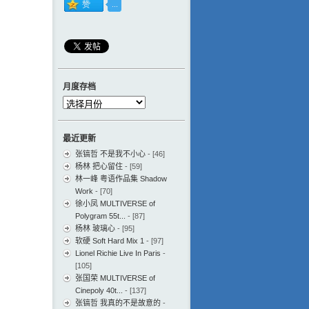
月度存档
月
度
存
最近更新
档
张镐哲 不是我不小心
- [46]
杨林 把心留住
- [59]
林一峰 粤语作品集 Shadow
Work
- [70]
徐小凤 MULTIVERSE of
Polygram 55t...
- [87]
杨林 玻璃心
- [95]
软硬 Soft Hard Mix 1
- [97]
Lionel Richie Live In Paris
-
[105]
张国荣 MULTIVERSE of
Cinepoly 40t...
- [137]
张镐哲 我真的不是故意的
-