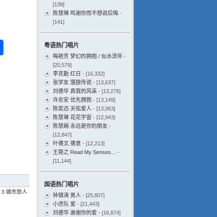
[139]
陈慧琳 鸣谢你而不想说后悔
-
[141]
ess
ger
na
分
粤语热门唱片
梅艳芳 梦幻的拥抱 / 似水流年
-
eibo
享
[20,579]
李克勤 红日
- [16,332]
张学友 饿狼传说
- [13,637]
刘德华 真我的风采
- [13,276]
许志安 优先拥抱
- [13,149]
陈奕迅 天佑爱人
- [13,063]
陈慧琳 花花宇宙
- [12,943]
陈慧娴 永远是你的朋友
-
[12,847]
叶蒨文 蒨意
- [12,213]
王菀之 Read My Senses…
-
[11,144]
国语热门唱片
e 3 城市旅人
钟镇涛 男人
- [25,807]
小虎队 爱
- [21,443]
刘德华 谢谢你的爱
- [16,874]