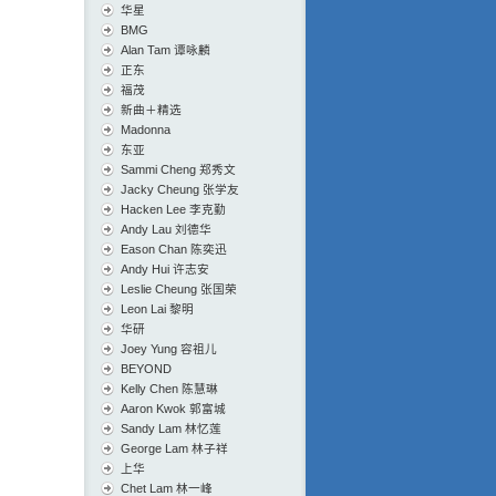
华星
BMG
Alan Tam 谭咏麟
正东
福茂
新曲＋精选
Madonna
东亚
Sammi Cheng 郑秀文
Jacky Cheung 张学友
Hacken Lee 李克勤
Andy Lau 刘德华
Eason Chan 陈奕迅
Andy Hui 许志安
Leslie Cheung 张国荣
Leon Lai 黎明
华研
Joey Yung 容祖儿
BEYOND
Kelly Chen 陈慧琳
Aaron Kwok 郭富城
Sandy Lam 林忆莲
George Lam 林子祥
上华
Chet Lam 林一峰