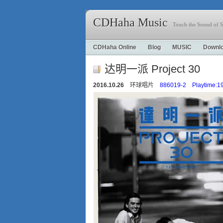
CDHaha Music
Touch the Sound of S
CDHaha Online
Blog
MUSIC
Downl
达明一派 Project 30
2016.10.26
环球唱片
886019-2 Playtime:19