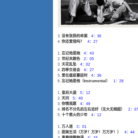
没有张扬的命案
4：36
你还爱我吗？
4：27
忘记他是她
4：43
世纪末颜色
2：05
天花乱坠
4：02
四季交易会
4：27
爱在瘟疫蔓延时
4：36
忘记她是他（Instrumental）
1：28
皇后大盗
5：12
天问
5：40
你情我愿
4：49
排名不分先后左右忠奸（无大无细超）
2：3
十个救火的少年
4：12
万人迷
3：01
甜美生活（万岁！万岁！万万岁！）
4：44
青春残酷物语
4：16