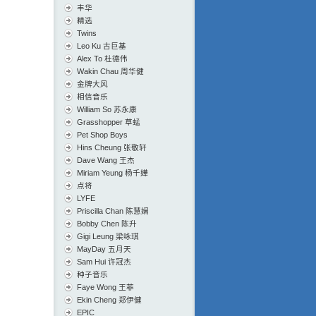
丰华
精选
Twins
Leo Ku 古巨基
Alex To 杜德伟
Wakin Chau 周华健
金牌大风
相信音乐
William So 苏永康
Grasshopper 草蜢
Pet Shop Boys
Hins Cheung 张敬轩
Dave Wang 王杰
Miriam Yeung 杨千嬅
点将
LYFE
Priscilla Chan 陈慧娴
Bobby Chen 陈升
Gigi Leung 梁咏琪
MayDay 五月天
Sam Hui 许冠杰
种子音乐
Faye Wong 王菲
Ekin Cheng 郑伊健
EPIC