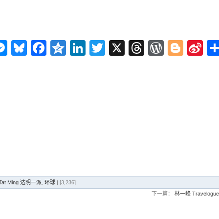
n
ms
elegram
Messenger
Bluesky
Facebook
Qzone
LinkedIn
Twitter
X
Threads
WordPr
Blog
Si
W
Tat Ming 达明一派
,
环球
| [3,236]
下一篇：
林一峰 Travelogu