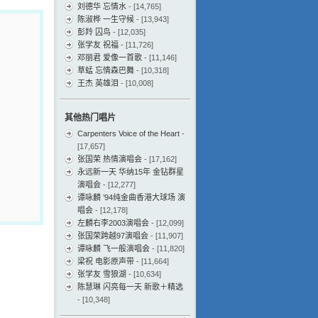
刘德华 忘情水
- [14,765]
陈淑桦 一生守候
- [13,943]
彭羚 囚鸟
- [12,035]
张学友 祝福
- [11,726]
邓丽君 爱像一首歌
- [11,146]
草蜢 忘情森巴舞
- [10,318]
王杰 英雄泪
- [10,008]
其他热门唱片
Carpenters Voice of the Heart
-
[17,657]
张国荣 热情演唱会
- [17,162]
永远新一天 华纳15年 金钻群星
演唱会
- [12,277]
谭咏麟 ’94纯金曲香港大球场 演
唱会
- [12,178]
左麟右李2003演唱会
- [12,099]
张国荣跨越97演唱会
- [11,907]
谭咏麟 飞一般演唱会
- [11,820]
梁祝 电影原声带
- [11,664]
张学友 雪狼湖
- [10,634]
陈慧琳 闪亮每一天 新歌＋精选
- [10,348]