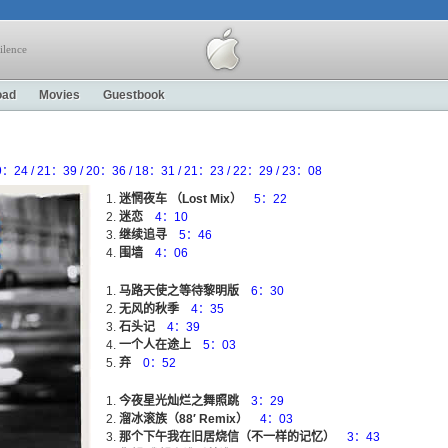
ilence
oad
Movies
Guestbook
：24 / 21：39 / 20：36 / 18：31 / 21：23 / 22：29 / 23：08
迷惘夜车 （Lost Mix）
5：22
迷恋
4：10
继续追寻
5：46
围墙
4：06
马路天使之等待黎明版
6：30
无风的秋季
4：35
石头记
4：39
一个人在途上
5：03
弃
0：52
今夜星光灿烂之舞照跳
3：29
溜冰滚族（88′ Remix）
4：03
那个下午我在旧居烧信（不一样的记忆）
3：43