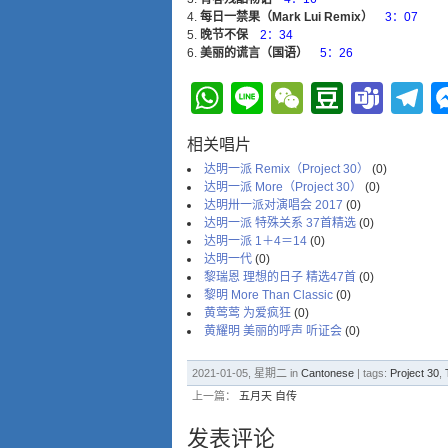
每日一禁果（Mark Lui Remix）
3：07
晚节不保
2：34
美丽的谎言（国语）
5：26
WhatsApp
Line
WeChat
Douba
Tea
T
相关唱片
达明一派 Remix（Project 30）
(0)
达明一派 More（Project 30）
(0)
达明卅一派对演唱会 2017
(0)
达明一派 特殊关系 37首精选
(0)
达明一派 1＋4＝14
(0)
达明一代
(0)
黎瑞恩 理想的日子 精选47首
(0)
黎明 More Than Classic
(0)
黄莺莺 为爱疯狂
(0)
黄耀明 美丽的呼声 听证会
(0)
2021-01-05, 星期二 in
Cantonese
| tags:
Project 30
,
上一篇：
五月天 自传
发表评论