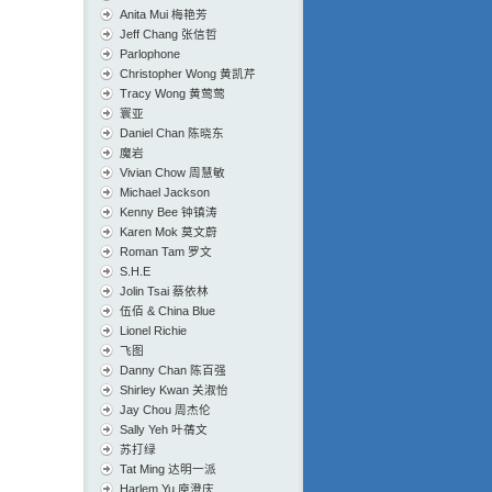
Anita Mui 梅艳芳
Jeff Chang 张信哲
Parlophone
Christopher Wong 黄凯芹
Tracy Wong 黄莺莺
寰亚
Daniel Chan 陈晓东
魔岩
Vivian Chow 周慧敏
Michael Jackson
Kenny Bee 钟镇涛
Karen Mok 莫文蔚
Roman Tam 罗文
S.H.E
Jolin Tsai 蔡依林
伍佰 & China Blue
Lionel Richie
飞图
Danny Chan 陈百强
Shirley Kwan 关淑怡
Jay Chou 周杰伦
Sally Yeh 叶蒨文
苏打绿
Tat Ming 达明一派
Harlem Yu 庾澄庆