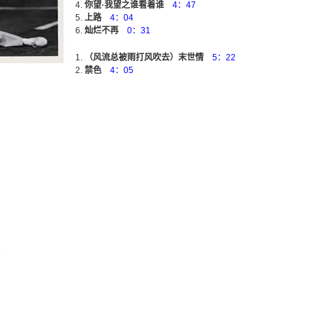
你望·我望之谁看着谁
4：47
上路
4：04
灿烂不再
0：31
（风流总被雨打风吹去）末世情
5：22
禁色
4：05
7