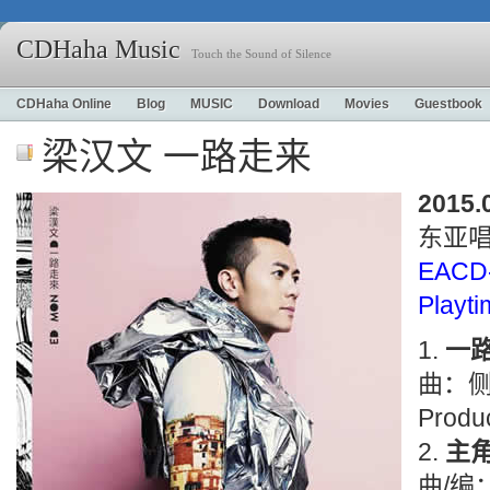
CDHaha Music
Touch the Sound of Silence
CDHaha Online
Blog
MUSIC
Download
Movies
Guestbook
梁汉文 一路走来
2015.
东亚
EACD
Playt
一
曲：侧
Produ
主
曲/编