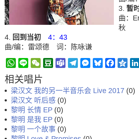
暂
曲：E
秋
回到当初
4：43
曲/编：雷颂德 词：陈咏谦
WhatsApp
Line
WeChat
Douban
Teams
Telegram
Messenge
Bluesky
Face
Q
相关唱片
梁汉文 我的另一半音乐会 Live 2017
(0)
梁汉文 听后感
(0)
黎明 长情 EP
(0)
黎明 是我 EP
(0)
黎明 一个故事
(0)
黎明 Love & Promises
(0)