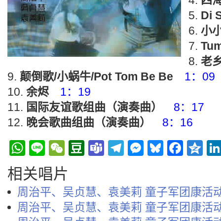
四
Di 
小
Tum
老
颠倒歌/小蜗牛/Pot Tom Be Be
1：09
余烬
1：19
国际友谊歌组曲（演奏曲）
8：17
晚会歌曲组曲（演奏曲）
8：16
WhatsApp
Line
WeChat
Douban
Teams
Telegram
Messenge
Bluesky
Face
Q
相关唱片
周治平、吴贞慧、袁美莉 童子军团康活动
周治平、吴贞慧、袁美莉 童子军团康活动