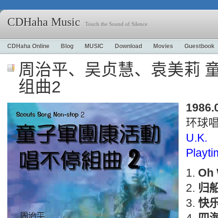
CDHaha Music
Touch the Sound of Silence
CDHaha Online
Blog
MUSIC
Download
Movies
Guestbook
周治平、吴贞慧、袁美莉 
组曲2
1986.
环球
U.K.
Playt
Oh 
归
快