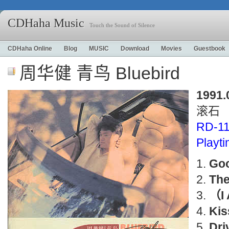
CDHaha Music
Touch the Sound of Silence
CDHaha Online
Blog
MUSIC
Download
Movies
Guestbook
周华健 青鸟 Bluebird
1991.
滚石
RD-1
Playt
Goo
The
（I 
Kis
Dri