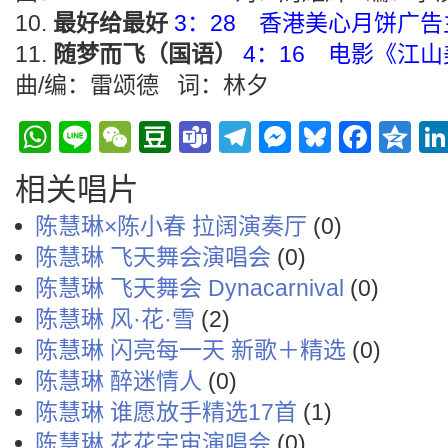
最好给最好
3：28 香港美心月饼广
随梦而飞（国语）
4：16 电影《江
曲/编：雷颂德 词：林夕
WhatsApp
Line
WeChat
Douban
Teams
Telegram
Messenge
Bluesky
Face
Q
相关唱片
陈慧琳×陈小春 拉阔演奏厅
(0)
陈慧琳 飞天舞会演唱会
(0)
陈慧琳 飞天舞会 Dynacarnival
(0)
陈慧琳 风·花·雪
(2)
陈慧琳 闪亮每一天 新歌＋精选
(0)
陈慧琳 醉迷情人
(0)
陈慧琳 谁愿放手精选17首
(1)
陈慧琳 花花宇宙演唱会
(0)