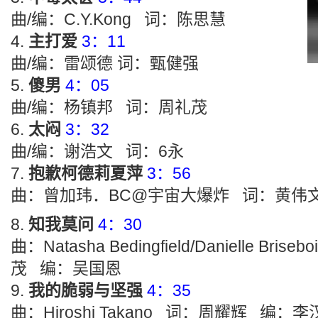
曲/编：C.Y.Kong 词：陈思慧
主打爱
3：11
曲/编：雷颂德 词：甄健强
傻男
4：05
曲/编：杨镇邦 词：周礼茂
太闷
3：32
曲/编：谢浩文 词：6永
抱歉柯德莉夏萍
3：56
曲：曾加玮．BC@宇宙大爆炸 词：黄伟
知我莫问
4：30
曲：Natasha Bedingfield/Danielle Bris
茂 编：吴国恩
我的脆弱与坚强
4：35
曲：Hiroshi Takano 词：周耀辉 编：李