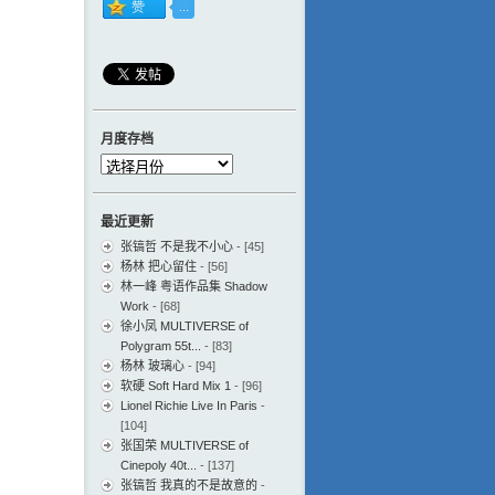
月度存档
月
度
存
最近更新
档
张镐哲 不是我不小心
- [45]
杨林 把心留住
- [56]
林一峰 粤语作品集 Shadow
Work
- [68]
徐小凤 MULTIVERSE of
Polygram 55t...
- [83]
杨林 玻璃心
- [94]
软硬 Soft Hard Mix 1
- [96]
Lionel Richie Live In Paris
-
[104]
张国荣 MULTIVERSE of
Cinepoly 40t...
- [137]
张镐哲 我真的不是故意的
-