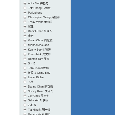
Anita Mui 梅艳芳
Jeff Chang 张信哲
Parlophone
Christopher Wong 黄凯芹
Tracy Wong 黄莺莺
寰亚
Daniel Chan 陈晓东
魔岩
Vivian Chow 周慧敏
Michael Jackson
Kenny Bee 钟镇涛
Karen Mok 莫文蔚
Roman Tam 罗文
S.H.E
Jolin Tsai 蔡依林
伍佰 & China Blue
Lionel Richie
飞图
Danny Chan 陈百强
Shirley Kwan 关淑怡
Jay Chou 周杰伦
Sally Yeh 叶蒨文
苏打绿
Tat Ming 达明一派
Harlem Yu 庾澄庆