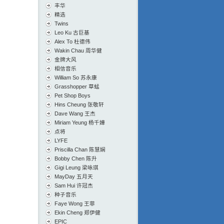
丰华
精选
Twins
Leo Ku 古巨基
Alex To 杜德伟
Wakin Chau 周华健
金牌大风
相信音乐
William So 苏永康
Grasshopper 草蜢
Pet Shop Boys
Hins Cheung 张敬轩
Dave Wang 王杰
Miriam Yeung 杨千嬅
点将
LYFE
Priscilla Chan 陈慧娴
Bobby Chen 陈升
Gigi Leung 梁咏琪
MayDay 五月天
Sam Hui 许冠杰
种子音乐
Faye Wong 王菲
Ekin Cheng 郑伊健
EPIC