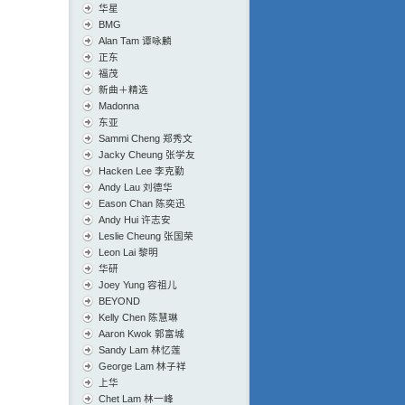
华星
BMG
Alan Tam 谭咏麟
正东
福茂
新曲＋精选
Madonna
东亚
Sammi Cheng 郑秀文
Jacky Cheung 张学友
Hacken Lee 李克勤
Andy Lau 刘德华
Eason Chan 陈奕迅
Andy Hui 许志安
Leslie Cheung 张国荣
Leon Lai 黎明
华研
Joey Yung 容祖儿
BEYOND
Kelly Chen 陈慧琳
Aaron Kwok 郭富城
Sandy Lam 林忆莲
George Lam 林子祥
上华
Chet Lam 林一峰