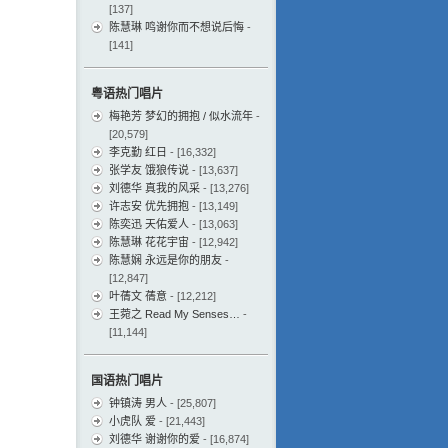
[137]
陈慧琳 鸣谢你而不想说后悔
-
[141]
粤语热门唱片
梅艳芳 梦幻的拥抱 / 似水流年
-
[20,579]
李克勤 红日
- [16,332]
张学友 饿狼传说
- [13,637]
刘德华 真我的风采
- [13,276]
许志安 优先拥抱
- [13,149]
陈奕迅 天佑爱人
- [13,063]
陈慧琳 花花宇宙
- [12,942]
陈慧娴 永远是你的朋友
-
[12,847]
叶蒨文 蒨意
- [12,212]
王菀之 Read My Senses…
-
[11,144]
国语热门唱片
钟镇涛 男人
- [25,807]
小虎队 爱
- [21,443]
刘德华 谢谢你的爱
- [16,874]