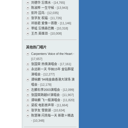
刘德华 忘情水
- [14,765]
陈淑桦 一生守候
- [13,943]
彭羚 囚鸟
- [12,035]
张学友 祝福
- [11,726]
邓丽君 爱像一首歌
- [11,146]
草蜢 忘情森巴舞
- [10,318]
王杰 英雄泪
- [10,008]
其他热门唱片
Carpenters Voice of the Heart
-
[17,657]
张国荣 热情演唱会
- [17,161]
永远新一天 华纳15年 金钻群星
演唱会
- [12,277]
谭咏麟 ’94纯金曲香港大球场 演
唱会
- [12,178]
左麟右李2003演唱会
- [12,099]
张国荣跨越97演唱会
- [11,907]
谭咏麟 飞一般演唱会
- [11,820]
梁祝 电影原声带
- [11,664]
张学友 雪狼湖
- [10,634]
陈慧琳 闪亮每一天 新歌＋精选
- [10,348]