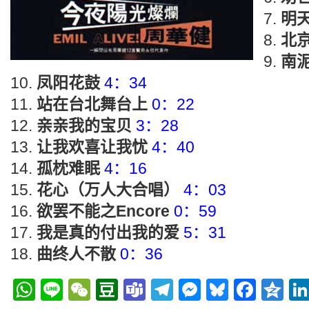
明
北
南
凤阳花鼓
4：34
站在台北舞台上
0：22
亲亲我的宝贝
3：28
让我欢喜让我忧
4：40
孤枕难眠
4：16
花心（万人大合唱）
4：03
欲罢不能之Encore
0：59
我是真的付出我的爱
5：31
曲终人不散
0：36
WhatsApp
Line
WeChat
Douban
Teams
Telegram
Messenge
Bluesky
Face
Q