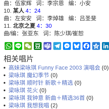
曲：伍家辉 词：李宗恩 编：小安
某人
4：24
曲：左安安 词：李焯雄 编：吕圣斐
北京之夏
4：30
曲/编：张亚东 词：陈少琪/崔恕
WhatsApp
Line
WeChat
Douban
Teams
Telegram
Messenge
Bluesky
Face
Q
相关唱片
高妹梁咏琪 Funny Face 2003 演唱会
(0)
梁咏琪 魔幻季节
(0)
梁咏琪 顺时针 新歌＋精选
(0)
梁咏琪 花火
(0)
梁咏琪 我钟意 新曲＋精选36首
(0)
梁咏琪 我想我唱
(2)