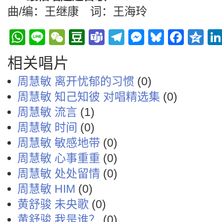
曲/编：王继康 词：王海玲
WhatsApp
Line
WeChat
Douban
Teams
Telegram
Messenge
Bluesky
Face
Q
相关唱片
周慧敏 离开忧郁的习惯
(0)
周慧敏 知己知彼 对唱精选集
(0)
周慧敏 流言
(1)
周慧敏 时间
(0)
周慧敏 敏感地带
(0)
周慧敏 心事重重
(0)
周慧敏 处处留情
(0)
周慧敏 HIM
(0)
黄舒骏 未央歌
(0)
黄舒骏 我是谁？
(0)