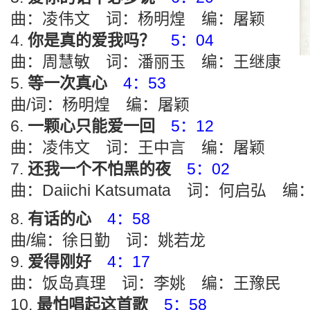
曲：凌伟文 词：杨明煌 编：屠颖
你是真的爱我吗？
5：04
曲：周慧敏 词：潘丽玉 编：王继康
等一次真心
4：53
曲/词：杨明煌 编：屠颖
一颗心只能爱一回
5：12
曲：凌伟文 词：王中言 编：屠颖
还我一个不怕黑的夜
5：02
曲：Daiichi Katsumata 词：何启弘 
有话的心
4：58
曲/编：徐日勤 词：姚若龙
爱得刚好
4：17
曲：饭岛真理 词：李姚 编：王豫民
最怕唱起这首歌
5：58