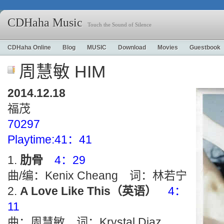
CDHaha Music
Touch the Sound of Silence
CDHaha Online
Blog
MUSIC
Download
Movies
Guestbook
周慧敏 HIM
2014.12.18
福茂
70297
Playtime:41：41
肋骨
4：29
曲/编：Kenix Cheang 词：林若宁
A Love Like This（英语）
4：
11
曲：周慧敏 词：Krystal Diaz