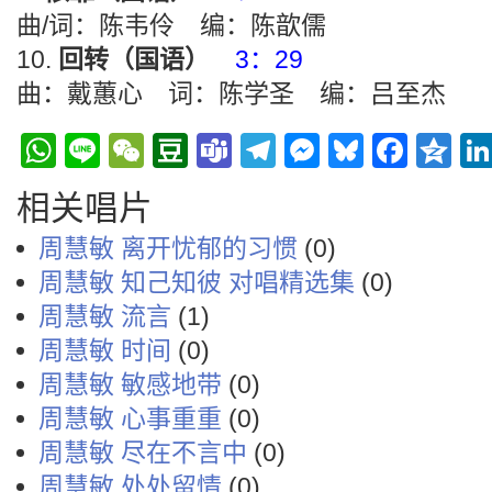
曲/词：陈韦伶 编：陈歆儒
回转（国语）
3：29
曲：戴蕙心 词：陈学圣 编：吕至杰
WhatsApp
Line
WeChat
Douban
Teams
Telegram
Messenge
Bluesky
Face
Q
相关唱片
周慧敏 离开忧郁的习惯
(0)
周慧敏 知己知彼 对唱精选集
(0)
周慧敏 流言
(1)
周慧敏 时间
(0)
周慧敏 敏感地带
(0)
周慧敏 心事重重
(0)
周慧敏 尽在不言中
(0)
周慧敏 处处留情
(0)