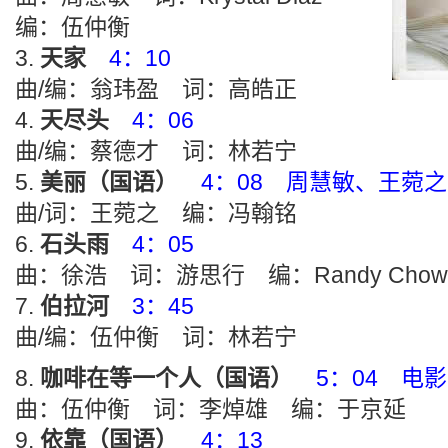
编：伍仲衡
天家
4：10
曲/编：翁玮盈 词：高皓正
天尽头
4：06
曲/编：蔡德才 词：林若宁
美丽（国语）
4：08 周慧敏、王菀之
曲/词：王菀之 编：冯翰铭
石头雨
4：05
曲：徐浩 词：游思行 编：Randy Chow
伯拉河
3：45
曲/编：伍仲衡 词：林若宁
咖啡在等一个人（国语）
5：04 电
曲：伍仲衡 词：李焯雄 编：于京延
依靠（国语）
4：13