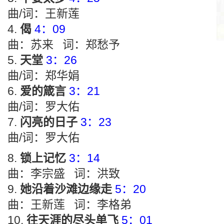
曲/词：王新莲
偈
4：09
曲：苏来 词：郑愁予
天堂
3：26
曲/词：郑华娟
爱的箴言
3：21
曲/词：罗大佑
闪亮的日子
3：23
曲/词：罗大佑
锁上记忆
3：14
曲：李宗盛 词：洪致
她沿着沙滩边缘走
5：20
曲：王新莲 词：李格弟
往天涯的尽头单飞
5：01