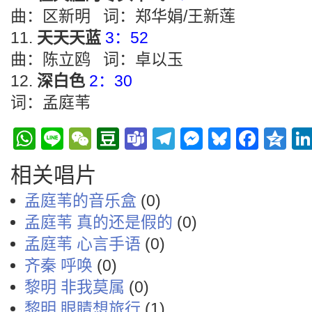
曲：区新明 词：郑华娟/王新莲
天天天蓝
3：52
曲：陈立鸥 词：卓以玉
深白色
2：30
词：孟庭苇
WhatsApp
Line
WeChat
Douban
Teams
Telegram
Messenge
Bluesky
Face
Q
相关唱片
孟庭苇的音乐盒
(0)
孟庭苇 真的还是假的
(0)
孟庭苇 心言手语
(0)
齐秦 呼唤
(0)
黎明 非我莫属
(0)
黎明 眼睛想旅行
(1)